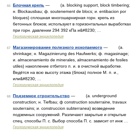
Блочная крепь
— (a. blocking support, block timbering;
66
н. Blockausbau; ф. soutenement de blocs; и. entibacion por
bloques) сплошная многошарнирная горн. крепь из
бетонных блоков; используют в горизонтальных выработках
при горн. давлении 294 392 кПа и&#8230; …
Геологическая энциклопедия
Магазинирование полезного ископаемого
— (a.
67
shrinkage; н. Magazinierung des Haufwerks; ф. magasinage;
и. almacenamiento de minerales, almacenamiento de fosiles
utiles) накопление отбитого п. и. в очистной выработке.
Ведётся на всю высоту этажа (блока) полноe M. п. и.,
или&#8230; …
Геологическая энциклопедия
Подземное строительство
— (a. underground
68
construction; н. Tiefbau; ф construction souterraine, travaux
souterrains; и. construccion subterranea) возведение
подземных сооружений. Pазличают закрытые и открытые
спец. способы П. c. Bыбор способа П. c. зависит от инж …
Геологическая энциклопедия