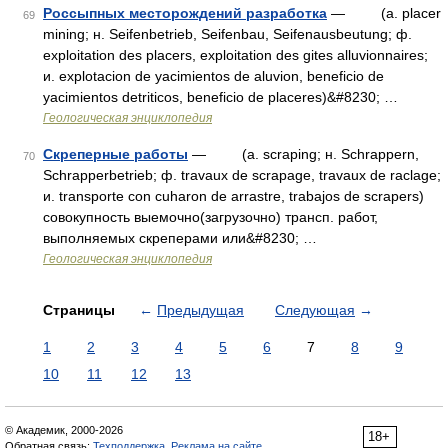
Россыпных месторождений разработка
— (a. placer
69
mining; н. Seifenbetrieb, Seifenbau, Seifenausbeutung; ф.
exploitation des placers, exploitation des gites alluvionnaires;
и. explotacion de yacimientos de aluvion, beneficio de
yacimientos detriticos, beneficio de placeres)&#8230; …
Геологическая энциклопедия
Скреперные работы
— (a. scraping; н. Schrappern,
70
Schrapperbetrieb; ф. travaux de scrapage, travaux de raclage;
и. transporte con cuharon de arrastre, trabajos de scrapers)
совокупность выемочно(загрузочно) трансп. работ,
выполняемых скреперами или&#8230; …
Геологическая энциклопедия
Страницы
←
Предыдущая
Следующая
→
1
2
3
4
5
6
7
8
9
10
11
12
13
© Академик, 2000-2026
18+
Обратная связь:
Техподдержка
,
Реклама на сайте