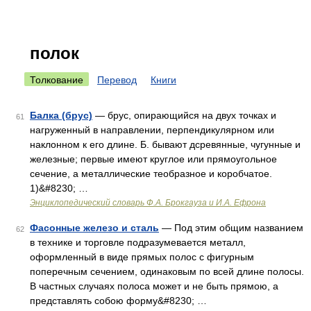
полок
Толкование
Перевод
Книги
Балка (брус)
— брус, опирающийся на двух точках и
61
нагруженный в направлении, перпендикулярном или
наклонном к его длине. Б. бывают дсревянные, чугунные и
железные; первые имеют круглое или прямоугольное
сечение, а металлические теобразное и коробчатое.
1)&#8230; …
Энциклопедический словарь Ф.А. Брокгауза и И.А. Ефрона
Фасонные железо и сталь
— Под этим общим названием
62
в технике и торговле подразумевается металл,
оформленный в виде прямых полос с фигурным
поперечным сечением, одинаковым по всей длине полосы.
В частных случаях полоса может и не быть прямою, а
представлять собою форму&#8230; …