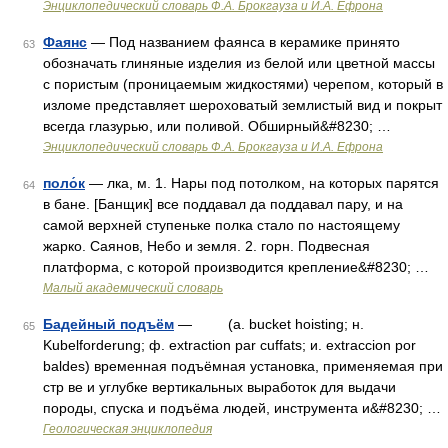
Энциклопедический словарь Ф.А. Брокгауза и И.А. Ефрона
Фаянс
— Под названием фаянса в керамике принято
63
обозначать глиняные изделия из белой или цветной массы
с пористым (проницаемым жидкостями) черепом, который в
изломе представляет шероховатый землистый вид и покрыт
всегда глазурью, или поливой. Обширный&#8230; …
Энциклопедический словарь Ф.А. Брокгауза и И.А. Ефрона
поло́к
— лка, м. 1. Нары под потолком, на которых парятся
64
в бане. [Банщик] все поддавал да поддавал пару, и на
самой верхней ступеньке полка стало по настоящему
жарко. Саянов, Небо и земля. 2. горн. Подвесная
платформа, с которой производится крепление&#8230; …
Малый академический словарь
Бадейный подъём
— (a. bucket hoisting; н.
65
Kubelforderung; ф. extraction par cuffats; и. extraccion por
baldes) временная подъёмная установка, применяемая при
стр ве и углубке вертикальных выработок для выдачи
породы, спуска и подъёма людей, инструмента и&#8230; …
Геологическая энциклопедия